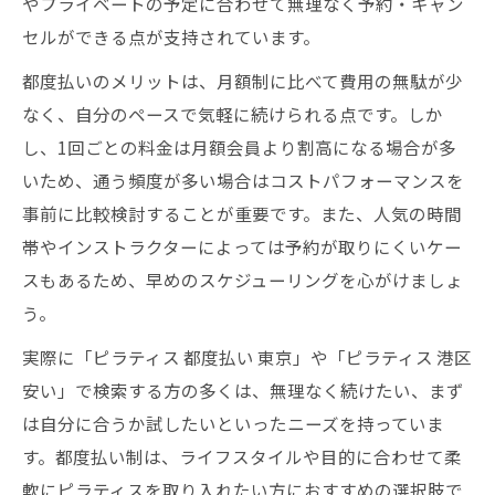
やプライベートの予定に合わせて無理なく予約・キャン
締めるコツ
セルができる点が支持されています。
無理なく続くピラティス生活で見た目を変
都度払いのメリットは、月額制に比べて費用の無駄が少
える秘訣
なく、自分のペースで気軽に続けられる点です。しか
港区で叶える理想のボディメイク実践法
し、1回ごとの料金は月額会員より割高になる場合が多
パーソナルマシンピラティスで夏前に自信
いため、通う頻度が多い場合はコストパフォーマンスを
を持つ方法
事前に比較検討することが重要です。また、人気の時間
継続できるマシンピラティス生活のポイン
帯やインストラクターによっては予約が取りにくいケー
ト紹介
スもあるため、早めのスケジューリングを心がけましょ
う。
実際に「ピラティス 都度払い 東京」や「ピラティス 港区
安い」で検索する方の多くは、無理なく続けたい、まず
は自分に合うか試したいといったニーズを持っていま
す。都度払い制は、ライフスタイルや目的に合わせて柔
軟にピラティスを取り入れたい方におすすめの選択肢で