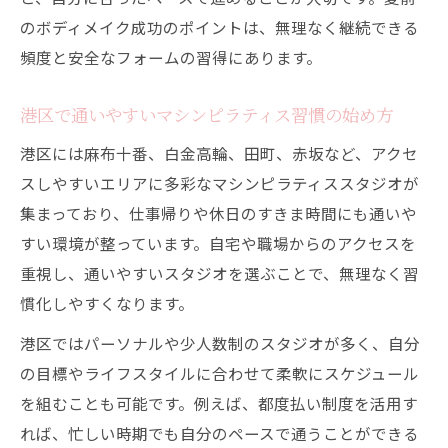
港区で実践する最適なマシンピラティス頻
のボディメイク成功のポイントは、無理なく継続できる
度とは
頻度と安全なフォームの習得にあります。
マシンピラティス頻度の選び方と無理なく
続けるコツ
港区で通いやすいマシンピラティス習慣の始め方
パーソナルマシンピラティスの頻度と効果
港区には麻布十番、白金高輪、田町、赤坂など、アクセ
の違い
スしやすいエリアに多彩なマシンピラティススタジオが
ジムと比べたマシンピラティスの効果と選び方
集まっており、仕事帰りや休日のすきま時間にも通いや
マシンピラティスとジムの効果を徹底比較
すい環境が整っています。自宅や職場からのアクセスを
どっちが痩せる？マシンピラティスとジム
重視し、通いやすいスタジオを選ぶことで、無理なく習
の違い
慣化しやすくなります。
姿勢改善に強いマシンピラティスの特徴と
港区ではパーソナルや少人数制のスタジオが多く、自分
メリット
の目標やライフスタイルに合わせて柔軟にスケジュール
港区で選びたいマシンピラティスとジムの
を組むことも可能です。例えば、都度払い制度を活用す
選択基準
れば、忙しい時期でも自分のペースで通うことができる