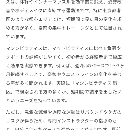
継続の秘訣
スは、体幹やインナーマッスルを効率的に鍛え、姿勢改
善やボディメイクに直結する運動法です。特に東京都港
港区で選ぶ安いマシンピラティスの活用ポ
区のような都心エリアでは、短期間で見た目の変化を求
イント
める方が多く、夏前の集中トレーニングとして注目され
都度払い可能なマシンピラティスで運動習
ています。
慣を定着
パーソナル指導で効果を実感できるピラテ
マシンピラティスは、マットピラティスに比べて負荷や
ィス活用法
サポートの調整がしやすく、初心者から経験者まで幅広
く効果を実感できます。例えば、週2回のペースで1〜2ヶ
見た目が変わるマシンピラティスの活用術
月継続することで、姿勢やウエストラインの変化を感じ
マシンピラティス頻度に悩む方への現実的アド
る声が多く聞かれます。実際に「マシンピラティス 港
バイス
区」で検索される方の多くが、短期間で結果を出したい
マシンピラティスは月何回が効果的か徹底
というニーズを持っています。
解説
ただし、急激な減量や過度な運動はリバウンドやケガの
月3回のマシンピラティスでも効果は実感で
リスクが伴うため、専門インストラクターの指導のも
きる？
と、自分に合ったペースで進めることが大切です。夏前