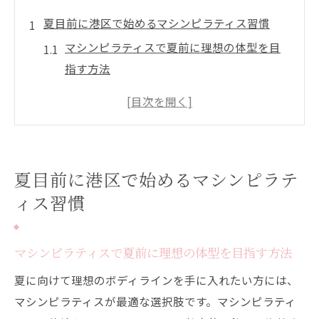
夏目前に港区で始めるマシンピラティス習慣
マシンピラティスで夏前に理想の体型を目
指す方法
港区で通いやすいマシンピラティス習慣の
始め方
都度払いで始めるマシンピラティスの魅力
と注意点
夏目前に港区で始めるマシンピラテ
パーソナルマシンピラティスが港区で人気
ィス習慣
の理由
無理なく続くピラティスの頻度と効果的な
通い方
マシンピラティスで夏前に理想の体型を目指す方法
無理なく続く港区のマシンピラティス活用法
夏に向けて理想のボディラインを手に入れたい方には、
マシンピラティスを無理なく続ける頻度と
マシンピラティスが最適な選択肢です。マシンピラティ