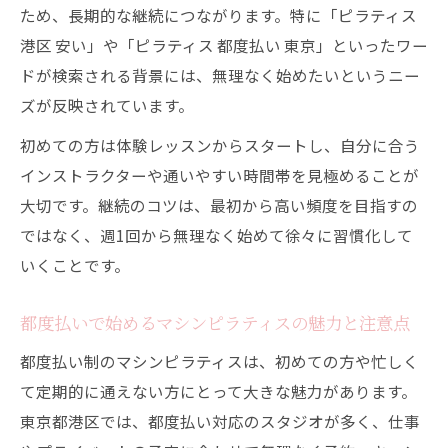
パーソナルマシンピラティスとジムの使い
ため、長期的な継続につながります。特に「ピラティス
分け方
港区 安い」や「ピラティス 都度払い 東京」といったワー
港区ならではのマシンピラティス継続のコツ
ドが検索される背景には、無理なく始めたいというニー
ズが反映されています。
港区で続けやすいマシンピラティスの選び
方
初めての方は体験レッスンからスタートし、自分に合う
都度払いピラティスで継続負担を減らす方
インストラクターや通いやすい時間帯を見極めることが
法
大切です。継続のコツは、最初から高い頻度を目指すの
ではなく、週1回から無理なく始めて徐々に習慣化して
パーソナル対応スタジオが継続を助ける理
いくことです。
由
安いプランで始めるマシンピラティスの工
都度払いで始めるマシンピラティスの魅力と注意点
夫
都度払い制のマシンピラティスは、初めての方や忙しく
港区特有の通い方で無理なく続ける秘訣
て定期的に通えない方にとって大きな魅力があります。
夏に向けた理想の体型を叶えるピラティス生活
東京都港区では、都度払い対応のスタジオが多く、仕事
マシンピラティスで夏に向けて体型を引き