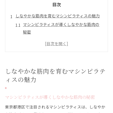
目次
しなやかな筋肉を育むマシンピラティスの魅力
マシンピラティスが導くしなやかな筋肉の
秘密
体幹強化と女性らしさを叶えるマシンピラ
ティス法
初心者も安心のマシンピラティスで健康美
へ
しなやかな筋肉を育むマシンピラテ
家庭用トレーニングマシンとの違いを徹底
ィスの魅力
解説
マシンピラティスで始める理想のボディメ
イク
マシンピラティスが導くしなやかな筋肉の秘密
東京都港区で始める理想のボディメイク方法
東京都港区で注目されるマシンピラティスは、しなやか