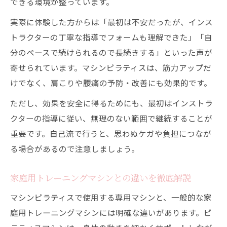
できる環境が整っています。
しなやかな筋肉を維持するマシン活用法
実際に体験した方からは「最初は不安だったが、インス
マシンピラティスで健康と美を両立する方
トラクターの丁寧な指導でフォームも理解できた」「自
法
分のペースで続けられるので長続きする」といった声が
運動初心者でも安心なマシンピラティス活
寄せられています。マシンピラティスは、筋力アップだ
用術
けでなく、肩こりや腰痛の予防・改善にも効果的です。
日常に根付くマシンピラティスの取り入れ
ただし、効果を安全に得るためにも、最初はインストラ
方
クターの指導に従い、無理のない範囲で継続することが
重要です。自己流で行うと、思わぬケガや負担につなが
る場合があるので注意しましょう。
家庭用トレーニングマシンとの違いを徹底解説
マシンピラティスで使用する専用マシンと、一般的な家
庭用トレーニングマシンには明確な違いがあります。ピ