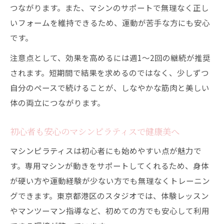
初心者向けマシンピラティスの始め方と注
つながります。また、マシンのサポートで無理なく正し
意点
いフォームを維持できるため、運動が苦手な方にも安心
ジムと自宅で迷う方におすすめのマシン活用術
です。
マシンピラティスはジムと自宅どちらが最
注意点として、効果を高めるには週1～2回の継続が推奨
適？
されます。短期間で結果を求めるのではなく、少しずつ
自宅用フィットネスマシンとジムの違いを
自分のペースで続けることが、しなやかな筋肉と美しい
比較
体の両立につながります。
マシンピラティスで効果を引き出す活用ポ
初心者も安心のマシンピラティスで健康美へ
イント
家庭用トレーニングマシンの選び方と注意
マシンピラティスは初心者にも始めやすい点が魅力で
点
す。専用マシンが動きをサポートしてくれるため、身体
が硬い方や運動経験が少ない方でも無理なくトレーニン
マシンピラティスの使い方と続けるコツ
グできます。東京都港区のスタジオでは、体験レッスン
美しい体と健康を叶える運動習慣の作り方
やマンツーマン指導など、初めての方でも安心して利用
マシンピラティスで続く運動習慣のコツ