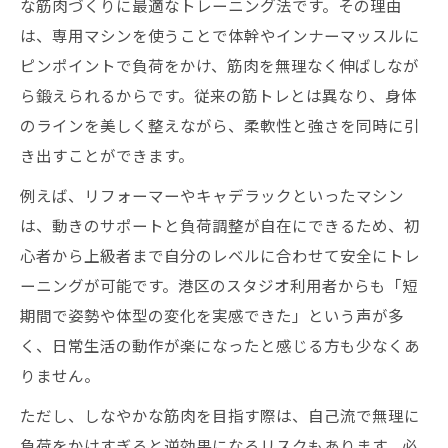
港区で選ぶマシンピラティスのメリットと
な筋肉づくりに最適なトレーニング法です。その理由
は
は、専用マシンを使うことで体幹やインナーマッスルに
ピンポイントで負荷をかけ、筋肉を無理なく伸ばしなが
通いやすいジムとマシンピラティスの活用
ら鍛えられるからです。従来の筋トレとは異なり、身体
法
のラインを美しく整えながら、柔軟性と強さを同時に引
マシンピラティスで叶う姿勢改善と体型変
き出すことができます。
化
マシンピラティス初心者向け体験ポイント
例えば、リフォーマーやキャデラックといったマシン
は、動きのサポートと負荷調整が自在にできるため、初
フィットネスマシンとの違いを分かりやす
心者から上級者まで自分のレベルに合わせて安全にトレ
く解説
ーニングが可能です。港区のスタジオ利用者からも「短
マシンピラティスが女性らしさを引き出す理由
期間で姿勢や体型の変化を実感できた」という声が多
しなやかな筋肉作りに最適なマシンピラテ
く、日常生活の動作が楽になったと感じる方も少なくあ
ィス
りません。
女性らしいラインを作るピラティスマシン
ただし、しなやかな筋肉を目指す際は、自己流で無理に
の特徴
負荷をかけすぎると逆効果になるリスクもあります。必