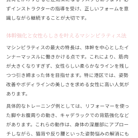
体幹とインナーマッスルへの効果的なアプ
ずインストラクターの指導を受け、正しいフォームを意
ローチ
識しながら継続することが大切です。
マシンピラティスでバランスの取れた体づ
くり
体幹強化と女性らしさを叶えるマシンピラティス法
女性に嬉しいマシンピラティスの効果と実
マシンピラティスの最大の特長は、体幹を中心としたイ
感
ンナーマッスルに働きかける点です。これにより、筋肉
初心者も安心して続けやすい秘訣を解説
が大きくなりすぎず、女性らしい柔らかなラインを残し
マシンピラティス初心者が安心できる理由
つつ引き締まった体を目指せます。特に港区では、姿勢
専門家指導で安全に続けるマシンピラティ
改善やボディラインの美しさを求める女性に高い人気が
ス
あります。
家庭用トレーニングマシンとの違いと選び
具体的なトレーニング例としては、リフォーマーを使っ
方
た脚やお腹周りの動き、キャデラックでの背筋強化など
無理なくしなやかな筋肉が育つマシン活用
があります。これらの動作は、身体の深層部にアプロー
術
チしながら、猫背や反り腰といった姿勢悩みの解消にも