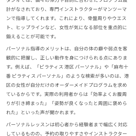
都度払いOKのマシンピラティスで続けやす
計がなされており、専門インストラクターがマンツーマ
さUP
ンで指導してくれます。これにより、骨盤周りやウエス
毎日を魅力的に変えるピラティスの効果
ト、ヒップラインなど、女性が気になる部位を重点的に
マシンピラティスで引き締まった毎日を実
鍛えることが可能です。
感
パーソナル指導のメリットは、自分の体の癖や弱点を客
女性らしいボディラインを作る日常習慣
観的に把握し、正しい動作を身につけられる点にありま
マシンピラティス効果で心も身体も美しく
す。例えば、「ピラティス 港区 パーソナル」や「麻布十
変化
番 ピラティス パーソナル」のような検索が多いのは、港
港区女性が実感するピラティスの生活変化
区の女性が自分だけのオーダーメイドプログラムを求め
パーソナルピラティスで自信が持てる身体
ているからです。実際の利用者からは「効率よくお腹周
に
りが引き締まった」「姿勢が良くなったと周囲に褒めら
れた」といった声が聞かれます。
パーソナルレッスンは初心者から経験者まで幅広く対応
しているものの、予約の取りやすさやインストラクター