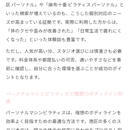
区 パーソナル」や「麻布十番 ピラティス パーソナル」と
港区の女性が選ぶ骨格美ピラティス習慣
いった検索が増えているのも、こうした個別対応のニー
麻布十番で人気のマシンピラティスを徹底
ズが高まっている証拠です。実際に利用した方からは、
解説
「体のクセや歪みが改善された」「日常生活で疲れにく
体験レッスンでわかる骨格美への近道
くなった」といった体験談も豊富です。
心地よく続く港区ライフとマシンピラティス
ただし、人気が高い分、スタジオ選びには慎重さも必要
マシンピラティスが港区ライフに溶け込む
です。料金体系や都度払いの可否、通いやすさなどを事
理由
前に確認し、自分に合った環境を選ぶことが成功のポイ
女性専用パーソナルピラティスで無理なく
ントとなります。
継続
パーソナルマシンピラティスで理想のボディライン形
仕事帰りに通える港区のマシンピラティス
成
活用法
パーソナルマシンピラティスは、理想のボディラインを
麻布十番など駅近ピラティスで快適な日常
効率よく目指すための最適な方法です。港区の多くのス
へ
タジオでは、個々の体力や目的に合わせたプログラム設