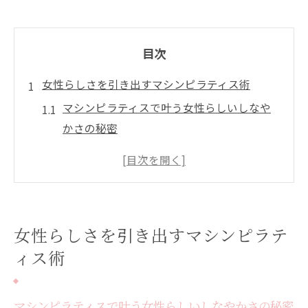
目次
女性らしさを引き出すマシンピラティス術
マシンピラティスで叶う女性らしいしなや
かさの秘密
港区で人気のマシンピラティスが女性の美
をサポート
パーソナルマシンピラティスで理想のボデ
ィライン形成
女性らしさを引き出すマシンピラテ
港区女性が選ぶマシンピラティスの魅力と
ィス術
は
マシンピラティスで骨格美と姿勢美を同時
に実現
マシンピラティスで叶う女性らしいしなやかさの秘密