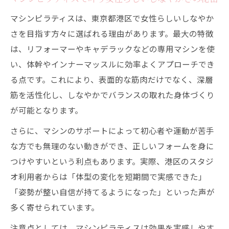
港区で始める美しい姿勢への近道
マシンピラティスは、東京都港区で女性らしいしなやか
マシンピラティスで港区の美姿勢習慣をス
さを目指す方々に選ばれる理由があります。最大の特徴
タート
は、リフォーマーやキャデラックなどの専用マシンを使
い、体幹やインナーマッスルに効率よくアプローチでき
パーソナルピラティスで正しい姿勢を身に
る点です。これにより、表面的な筋肉だけでなく、深層
つける方法
筋を活性化し、しなやかでバランスの取れた身体づくり
体幹強化と骨格調整が叶う港区のマシンピ
が可能となります。
ラティス
港区女性が注目するピラティスの美姿勢効
さらに、マシンのサポートによって初心者や運動が苦手
果
な方でも無理のない動きができ、正しいフォームを身に
つけやすいという利点もあります。実際、港区のスタジ
マシンピラティスで猫背や反り腰を美しく
オ利用者からは「体型の変化を短期間で実感できた」
整える
「姿勢が整い自信が持てるようになった」といった声が
理想のボディメイクに効くマシンピラティス体
多く寄せられています。
験
注意点としては、マシンピラティスは効果を実感しやす
マシンピラティスで美しいボディメイクを