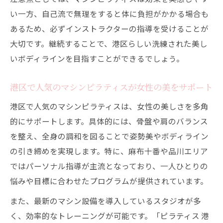
い一方、自己流で無理をすると体に負担がかかる場合も
目指すコツ
あるため、必ずインストラクターの指導を受けることが
港区で始めるパーソナルマシンピラティス
大切です。継続することで、港区らしい洗練された美し
体験談
いボディラインを目指すことができるでしょう。
女性らしいラインを作るマシンピラティス
の魅力
港区で人気のマシンピラティスが女性の美をサポート
都度払いも選べるマシンピラティスのメリ
港区で人気のマシンピラティスは、女性の美しさを多角
ット
的にサポートします。具体的には、骨盤や肩のバランス
麻布十番ピラティス体験で理想の身体に近
を整え、全身の調和を図ることで姿勢美やボディライン
づく
の引き締めを実現します。特に、麻布十番や品川エリア
しなやかな骨格美を目指す方におすすめ
ではパーソナル指導が主流となっており、一人ひとりの
マシンピラティスで骨格美と柔軟性を両立
悩みや目標に合わせたプログラムが提供されています。
させる方法
また、最新のマシン設備を導入しているスタジオが多
パーソナル指導でしなやかさを手に入れる
く、効率的なトレーニングが可能です。「ピラティス 港
秘訣