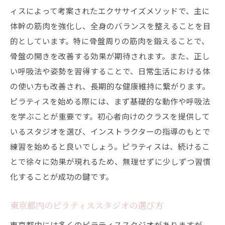
初心者歓迎のピラティス体験スポット
ィスによって考案されたエクササイズメソッドで、主に
体幹の筋肉を強化し、全身のバランスを整えることを目
定期的に通いたいおすすめのスタジオ
的としています。特に骨盤周りの筋肉を鍛えることで、
東京都で骨盤の開きを改善ピラティスの効果と
骨盤の開きを改善する効果が期待されます。また、正し
おすすめスタジオ
い呼吸法や姿勢を習得することで、日常生活における体
ピラティスの基本的な効果とメリット
の使い方も改善され、長期的な健康維持に繋がります。
骨盤の開きを改善するための具体的なピラ
ピラティスを始める際には、まず基礎的な動作や呼吸法
ティス法
を学ぶことが重要です。初心者向けのクラスを提供して
東京都内で人気のピラティススタジオ
いるスタジオを選び、インストラクターの指導のもとで
レッスンの種類と特徴
練習を始めると良いでしょう。ピラティスは、続けるこ
効果的なレッスンプランの選び方
とで徐々に効果が現れるため、無理せずに少しずつ習慣
化することが成功の鍵です。
骨盤矯正に成功した体験談とレビュー
ピラティスで骨盤の開きを治す東京都の女性向
東京都内のピラティススタジオの選び方
けエクササイズ
東京都内には多くのピラティススタジオがありますが、