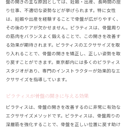
盤の開きの主な原因としては、妊娠・出産、長時間の座
専門インストラクターがいるスタジオ
り仕事、不適切な姿勢などが挙げられます。特に女性
口コミで人気のピラティススタジオ
は、妊娠や出産を経験することで骨盤が広がりやすく、
料金プランとお得な利用方法
その後のケアが欠かせません。ピラティスは、骨盤周り
骨盤の開きをピラティスで解消東京都の女性必
の筋肉をバランスよく鍛えることで、この開きを改善す
見のエクササイズ
る効果が期待されます。ピラティスのエクササイズを取
骨盤の開きを解消する基本エクササイズ
り入れることで、骨盤の開きを矯正し、正しい姿勢を取
り戻すことができます。東京都内には多くのピラティス
骨盤周りの筋肉を鍛えるピラティスメニュ
スタジオがあり、専門のインストラクターが効果的なエ
ー
クササイズを指導しています。
自宅でできる簡単ピラティスエクササイズ
ピラティスボールを使った効果的な運動
ピラティスが骨盤の開きに与える効果
日常生活に取り入れるピラティス習慣
ピラティスは、骨盤の開きを改善するのに非常に有効な
エクササイズの効果を高めるポイント
エクササイズメソッドです。ピラティスは、骨盤周りの
東京都女性必見ピラティスで骨盤の開きを治す
深層筋を強化することで、骨盤を正しい位置に戻す助け