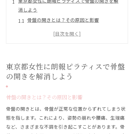
東京都女性に朗報ピラティスで骨盤の開きを解
消しよう
骨盤の開きとは？その原因と影響
ピラティスが骨盤の開きに与える効果
ピラティスを始める前に知っておきたい基
礎知識
東京都内のピラティススタジオの選び方
東京都女性に朗報ピラティスで骨盤
自宅でもできるピラティスエクササイズ
の開きを解消しよう
骨盤の開き改善の成功事例とその秘訣
ピラティスで骨盤の開きを改善東京都内のおす
骨盤の開きとは？その原因と影響
すめスタジオ
骨盤の開きとは、骨盤が正常な位置からずれてしまう状
初心者に優しいピラティススタジオ
態を指します。これにより、姿勢の崩れや腰痛、生理痛
女性専用のプライベートレッスン
など、さまざまな不調を引き起こすことがあります。骨
東京都内でアクセスの良いスタジオ