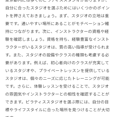
女性のためのピラティスエクササイズの魅
自分に合ったスタジオを選ぶためにはいくつかのポイン
力
トを押さえておきましょう。まず、スタジオの立地は重
骨盤矯正に効果的なエクササイズの種類
要です。通いやすい場所にあることがモチベーション維
忙しい女性におすすめの短時間エクササイ
持につながります。次に、インストラクターの資格や経
ズ
験を確認しましょう。資格を持ち、経験豊富なインスト
エクササイズを楽しむためのヒント
ラクターがいるスタジオは、質の高い指導が受けられま
グループレッスンとプライベートレッスン
す。また、スタジオの設備やクラスの種類も考慮する必
の違い
要があります。例えば、初心者向けのクラスが充実して
効果を実感するためのエクササイズ頻度と
いるスタジオや、プライベートレッスンを提供している
継続方法
スタジオは、個々のニーズに応じたトレーニングが可能
東京都の女性へピラティスで骨盤の開きを解消
です。さらに、体験レッスンを受けることで、スタジオ
し美しい姿勢を手に入れよう
の雰囲気やインストラクターとの相性を確認することが
できます。ピラティススタジオを選ぶ際には、自分の目
美しい姿勢を手に入れるためのピラティス
標やライフスタイルに合った場所を見つけることが大切
の重要性