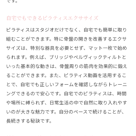
です。
骨盤の開きを解消するための具体的なアプ
ローチ
自宅でもできるピラティスエクササイズ
姿勢改善に効果的なピラティスエクササイ
ピラティスはスタジオだけでなく、自宅でも簡単に取り
ズ
組むことができます。特に骨盤の開きを改善するエクサ
美しい姿勢を維持するための習慣
サイズは、特別な器具を必要とせず、マット一枚で始め
東京都内で評判のピラティスインストラク
られます。例えば、ブリッジやペルヴィックティルトと
ター
いった基本的な動きは、骨盤周りの筋肉を効果的に鍛え
ピラティスで人生を変えた女性たちのスト
ることができます。また、ピラティス動画を活用するこ
ーリー
とで、自宅でも正しいフォームを確認しながらトレーニ
ングできるので安心です。自宅でのピラティスは、時間
や場所に縛られず、日常生活の中で自然に取り入れやす
いのが大きな魅力です。自分のペースで続けることが、
長続きする秘訣です。