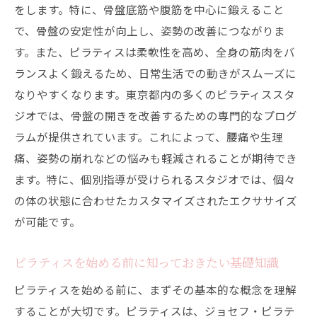
方法
をします。特に、骨盤底筋や腹筋を中心に鍛えること
骨盤の開きを治すためのピラティスの基本
で、骨盤の安定性が向上し、姿勢の改善につながりま
ピラティスの呼吸法とその重要性
す。また、ピラティスは柔軟性を高め、全身の筋肉をバ
骨盤矯正に最適なピラティスポーズ
ランスよく鍛えるため、日常生活での動きがスムーズに
なりやすくなります。東京都内の多くのピラティススタ
ピラティスを継続するためのコツ
ジオでは、骨盤の開きを改善するための専門的なプログ
エクササイズ後のケアとストレッチ
ラムが提供されています。これによって、腰痛や生理
効果を実感するまでの期間と注意点
痛、姿勢の崩れなどの悩みも軽減されることが期待でき
ピラティスで骨盤の開きを解消する東京都内の
ます。特に、個別指導が受けられるスタジオでは、個々
おすすめスポット
の体の状態に合わせたカスタマイズされたエクササイズ
リラックスできるピラティススタジオ
が可能です。
プライベートレッスンが充実しているスポ
ット
ピラティスを始める前に知っておきたい基礎知識
骨盤矯正に特化したピラティス施設
ピラティスを始める前に、まずその基本的な概念を理解
口コミで高評価のピラティススタジオ
することが大切です。ピラティスは、ジョセフ・ピラテ